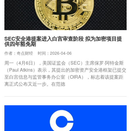
SEC安全港提案进入白宫审查阶段 拟为加密项目提
供四年豁免期
作者：奇点财经
时间：2026-04-06
周一（4月6日），美国证监会（SEC）主席保罗·阿特金斯
（Paul Atkins）表示，其提出的加密资产安全港框架已提交
至白宫信息与监管事务办公室（OIRA），标志着该提案距
离正式公布又近一步。在范德