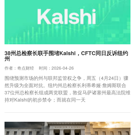
38州总检察长联手围堵Kalshi，CFTC同日反诉纽约
州
作者：奇点财经
时间：2026-04-26
围绕预测市场的州与联邦监管权之争，周五（4月24日）骤
然升级为全面对抗。纽约州总检察长利蒂希娅·詹姆斯联合
37位州总检察长组成两党联盟，敦促马萨诸塞州最高法院维
持对Kalshi的初步禁令；而就在同一天