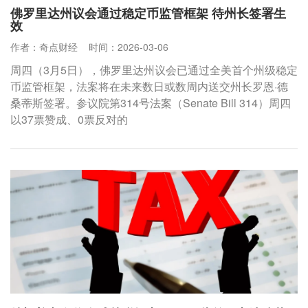
佛罗里达州议会通过稳定币监管框架 待州长签署生
效
作者：奇点财经
时间：2026-03-06
周四（3月5日），佛罗里达州议会已通过全美首个州级稳定
币监管框架，法案将在未来数日或数周内送交州长罗恩·德
桑蒂斯签署。参议院第314号法案（Senate Bill 314）周四
以37票赞成、0票反对的