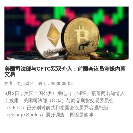
美国司法部与CFTC双双介入：前国会议员涉嫌内幕
交易
作者：奇点财经
时间：2026-06-03
6月2日，美国全国公共广播电台（NPR）援引两名知情人
士披露，美国司法部（DOJ）与商品期货交易委员会
（CFTC）已分别对前共和党国会议员乔治·桑托斯
（George Santos）展开调查，原因是他涉