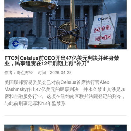
FTC对Celsius前CEO开出47亿美元判决并终身禁
业，民事追责在12年刑期上再“补刀”
作者：奇点财经
时间：2026-04-28
美国联邦贸易委员会已对前Celsius首席执行官Alex
Mashinsky作出47亿美元的民事判决，并永久禁止其涉足加
密和金融服务行业。这项在纽约南区联邦法院登记的判令，
与此前刑事定罪和12年监禁形