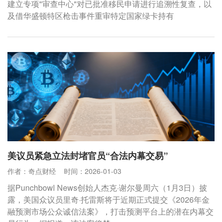
建立专项"审查中心"对已批准移民申请进行追溯性复查，以
及借华盛顿特区枪击事件重审特定国家绿卡持有
美议员紧急立法封堵官员“合法内幕交易”
作者：奇点财经
时间：2026-01-03
据Punchbowl News创始人杰克·谢尔曼周六（1月3日）披
露，美国众议员里奇·托雷斯将于近期正式提交《2026年金
融预测市场公众诚信法案》，打击预测平台上的潜在内幕交