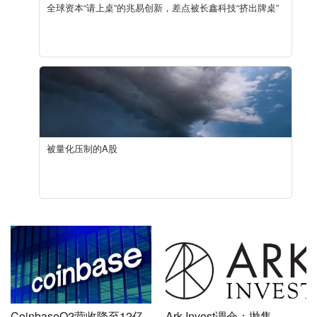
全球资本“请上桌”的兆易创新，差点被长鑫科技“挤出牌桌”
被量化压制的A股
CoinbaseQ2营收降至12亿
Ark Invest调仓：抛售