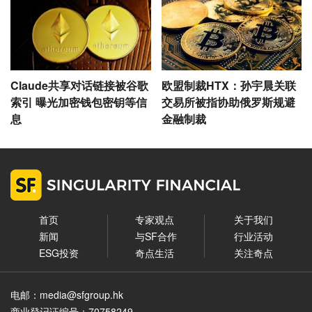
Claude共享对话链接被谷歌
欧盟制裁HTX：孙宇晨关联
索引 曝光加密钱包密钥等信
交易所被指协助俄罗斯规避
息
金融制裁
首页
专家观点
关于我们
新闻
与SF合作
行业活动
ESG投资
奇点生活
关注奇点
电邮：media@sfgroup.hk
商业登记证编号：70758249