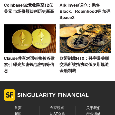
CoinbaseQ2营收降至12亿
Ark Invest调仓：抛售
美元 市场份额却创历史新高
Block、Robinhood等 加码
SpaceX
Claude共享对话链接被谷歌
欧盟制裁HTX：孙宇晨关联
索引 曝光加密钱包密钥等信
交易所被指协助俄罗斯规避
息
金融制裁
首页
专家观点
关于我们
新闻
与SF合作
行业活动