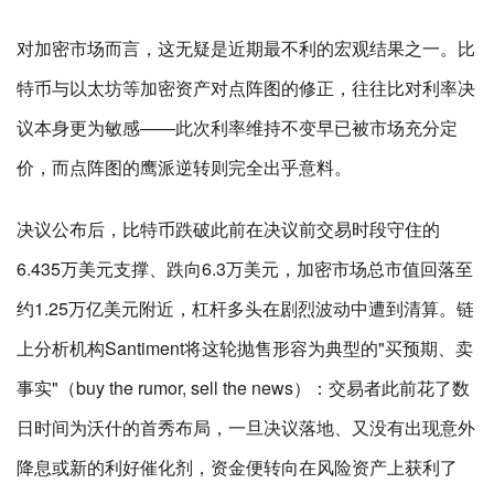
对加密市场而言，这无疑是近期最不利的宏观结果之一。比
特币与以太坊等加密资产对点阵图的修正，往往比对利率决
议本身更为敏感——此次利率维持不变早已被市场充分定
价，而点阵图的鹰派逆转则完全出乎意料。
决议公布后，比特币跌破此前在决议前交易时段守住的
6.435万美元支撑、跌向6.3万美元，加密市场总市值回落至
约1.25万亿美元附近，杠杆多头在剧烈波动中遭到清算。链
上分析机构Santiment将这轮抛售形容为典型的"买预期、卖
事实"（buy the rumor, sell the news）：交易者此前花了数
日时间为沃什的首秀布局，一旦决议落地、又没有出现意外
降息或新的利好催化剂，资金便转向在风险资产上获利了