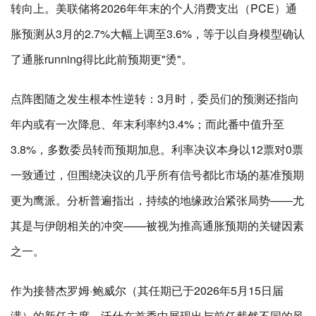
转向上。美联储将2026年年末的个人消费支出（PCE）通
胀预测从3月的2.7%大幅上调至3.6%，等于以自身模型确认
了通胀running得比此前预期更"烫"。
点阵图随之发生根本性逆转：3月时，委员们的预测还指向
年内或有一次降息、年末利率约3.4%；而此番中值升至
3.8%，多数委员转而预期加息。利率决议本身以12票对0票
一致通过，但围绕决议的几乎所有信号都比市场的基准预期
更为鹰派。分析普遍指出，持续的地缘政治紧张局势——尤
其是与伊朗相关的冲突——被视为推高通胀预期的关键因素
之一。
作为接替杰罗姆·鲍威尔（其任期已于2026年5月15日届
满）的新任主席，沃什在首秀中展现出与前任截然不同的风