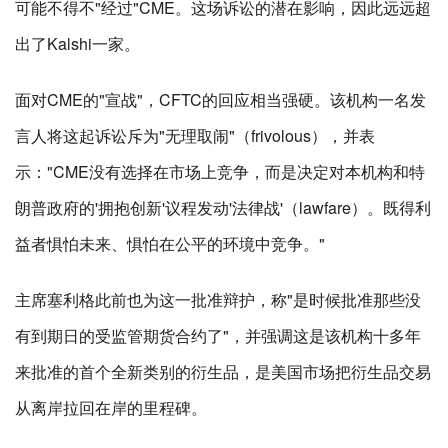
可能不得不"经过"CME。这场诉讼的潜在影响，因此远远超
出了Kalshi一家。
面对CME的"宣战"，CFTC的回应相当强硬。该机构一名发
言人将这起诉讼斥为"无理取闹"（frivolous），并表
示："CME没有选择在市场上竞争，而是决定对本机构和特
朗普政府的'拥抱创新'议程发动'法律战'（lawfare）。既得利
益者惧怕未来、惧怕在公平的环境中竞争。"
主席塞利格此前也为这一批准辩护，称"是时候批准那些没
有到期日的受监管期货合约了"，并强调这是该机构十多年
来批准的首个全新类别的衍生品，是美国市场把衍生品交易
从离岸拉回在岸的里程碑。