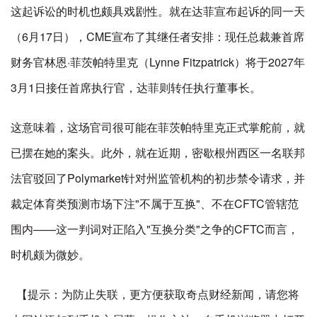
这起诉讼的时机也颇具戏剧性。就在达菲宣布起诉的同一天
（6月17日），CME宣布了其继任者安排：现任总裁兼首席
财务官林恩·菲茨帕特里克（Lynne Fitzpatrick）将于2027年
3月1日接任首席执行官，达菲则转任执行董事长。
这意味着，这场官司很可能在菲茨帕特里克正式掌舵前，就
已摆在她的案头。此外，就在近期，密歇根州西区一名联邦
法官驳回了Polymarket针对州监管机构的初步禁令请求，并
裁定体育类预测市场下注"不属于互换"、不在CFTC管辖范
围内——这一判词对正陷入"互换分类"之争的CFTC而言，
时机颇为微妙。
【提示：为防止失联，更方便获取奇点财经新闻，请您将