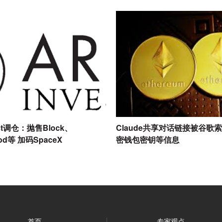
vest调仓：抛售Block、
Claude共享对话链接被谷歌
ood等 加码SpaceX
密钱包密钥等信息
首页
专家观点