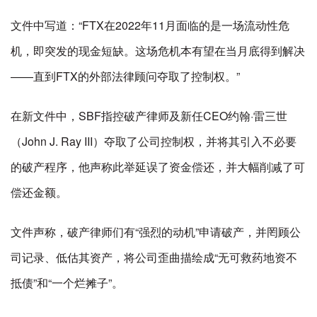
文件中写道：“FTX在2022年11月面临的是一场流动性危
机，即突发的现金短缺。这场危机本有望在当月底得到解决
——直到FTX的外部法律顾问夺取了控制权。”
在新文件中，SBF指控破产律师及新任CEO约翰·雷三世
（John J. Ray III）夺取了公司控制权，并将其引入不必要
的破产程序，他声称此举延误了资金偿还，并大幅削减了可
偿还金额。
文件声称，破产律师们有“强烈的动机”申请破产，并罔顾公
司记录、低估其资产，将公司歪曲描绘成“无可救药地资不
抵债”和“一个烂摊子”。