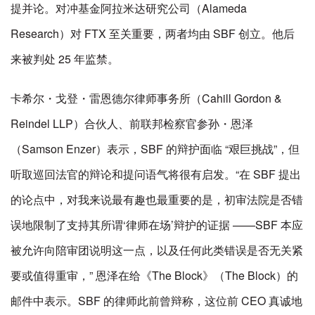
提并论。对冲基金阿拉米达研究公司（Alameda
Research）对 FTX 至关重要，两者均由 SBF 创立。他后
来被判处 25 年监禁。
卡希尔・戈登・雷恩德尔律师事务所（Cahill Gordon &
Reindel LLP）合伙人、前联邦检察官参孙・恩泽
（Samson Enzer）表示，SBF 的辩护面临 “艰巨挑战”，但
听取巡回法官的辩论和提问语气将很有启发。“在 SBF 提出
的论点中，对我来说最有趣也最重要的是，初审法院是否错
误地限制了支持其所谓‘律师在场’辩护的证据 ——SBF 本应
被允许向陪审团说明这一点，以及任何此类错误是否无关紧
要或值得重审，” 恩泽在给《The Block》（The Block）的
邮件中表示。SBF 的律师此前曾辩称，这位前 CEO 真诚地