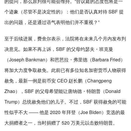
的提问，那么原判很可能会维持。“合议庭的态度也将是一
个迹象（尽管不是决定性的）：他们是否认真对待 SBF 提
出的问题，还是通过语气表明他们并不重视？”
至于后续进展，费舍尔表示，法院将在未来几个月内发布判
决意见。如果不再上诉，SBF 的父母约瑟夫・班克曼
（Joseph Bankman）和芭芭拉・弗里德（Barbara Fried）
将加大力度争取赦免。此前已有多位知名加密货币人物获得
赦免，最新一例是前币安 CEO 赵长鹏（Changpeng
Zhao），SBF 的父母希望能让唐纳德・特朗普（Donald
Trump）总统赦免他们的儿子。不过，SBF 获得赦免的可能
性似乎不大 —— 他是 2020 年拜登（Joe Biden）竞选的最
大捐赠者之一，当时捐赠了 520 万美元以击败特朗普。