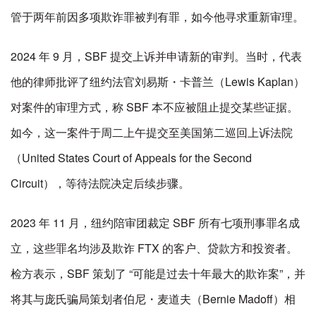
管于两年前因多项欺诈罪被判有罪，如今他寻求重新审理。
2024 年 9 月，SBF 提交上诉并申请新的审判。当时，代表
他的律师批评了纽约法官刘易斯・卡普兰（Lewis Kaplan）
对案件的审理方式，称 SBF 本不应被阻止提交某些证据。
如今，这一案件于周二上午提交至美国第二巡回上诉法院
（United States Court of Appeals for the Second
Circuit），等待法院决定后续步骤。
2023 年 11 月，纽约陪审团裁定 SBF 所有七项刑事罪名成
立，这些罪名均涉及欺诈 FTX 的客户、贷款方和投资者。
检方表示，SBF 策划了 “可能是过去十年最大的欺诈案”，并
将其与庞氏骗局策划者伯尼・麦道夫（Bernie Madoff）相