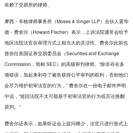
依赖了交易所的律师。
摩西・辛格律师事务所（Moses & Singer LLP）合伙人霍华
德・费舍尔（Howard Fischer）表示，上诉法院通常会给予
地区法院法官在审理方式上相当大的灵活性。费舍尔此前也
曾担任美国证券交易委员会（Securities and Exchange
Commission，简称 SEC）的高级审判律师。“除非存在多
项错误，加起来剥夺了被告获得公平审判的权利，否则他们
会尽力维护初审法官的行为，” 费舍尔在一份电子邮件声明
中说，“巡回法院不太可能基于初审法官的行为或言论推翻
原判。”
费舍尔还表示，如果听证会上提问稀少，法官只进行形式上