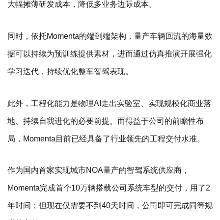
大幅摊薄研发成本，降低多业务边际成本。
同时，依托Momenta的端到端架构，量产车辆回流的海量数
据可以持续为预训练提供素材，进而通过仿真推演开展强化
学习迭代，持续优化整车智驾表现。
此外，工程化能力是物理AI走出实验室、实现规模化商业落
地、持续自我进化的必要前提。而得益于公司的前瞻性布
局，Momenta目前已经具备了行业领先的工程交付水准。
作为国内首家实现城市NOA量产的智驾系统供应商，
Momenta完成首个10万辆搭载公司系统车型的交付，用了2
年时间；但现在仅需要不到40天时间，公司即可完成同等规