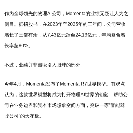
作为全球领先的物理AI公司，Momenta的业绩无疑让人为之
侧目。据招股书，在2023年至2025年的三年间，公司营收
增长了三倍有余，从7.43亿元跃至24.13亿元，年均复合增
长率超80%。
不过，业绩并非最吸引人眼球的部分。
今年4月，Momenta发布了Momenta R7世界模型。有观点
认为，这款世界模型将成为打开物理AI世界的钥匙，帮助公
司在业务边界和资本市场想象空间方面，突破一家“智能驾
驶公司”的天花板。