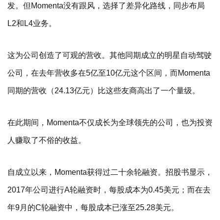
发。但Momenta没有跟风，选择了差异化路线，同步布局
L2和L4业务。
这为公司创造了可观的营收。其他同期成立的明星自动驾驶
公司，在去年营收多在5亿至10亿元这个区间，而Momenta
同期的营收（24.13亿元）比这些友商高出了一个量级。
在此期间，Momenta不仅成长为全球领先的公司，也为投资
人赚取了不俗的收益。
自成立以来，Momenta获得过二十余轮融资。招股书显示，
2017年公司进行A轮融资时，每股成本为0.45美元；而在去
年9月的C轮融资中，每股成本已涨至25.28美元。