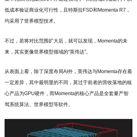
低成本验证商业化可行性，且特斯拉FSD和Momenta R7，
均采用了世界模型技术。
不过，若将对比范围扩大后，就可以发现，Momenta的未
来，其实更像世界模型领域的“英伟达”。
从表面上看，除了深度布局AI外，英伟达与Momenta存在着
一定差异，其中最明显的不同，莫过于前者的营收落地的核
心产品为GPU硬件，而Momenta的核心产品是全套量产智
驾系统算法、世界模型等软件。