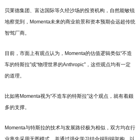
贝莱德集团、富达国际等久经沙场的投资机构，自然能敏锐
地察觉到，Momenta未来的商业前景和资本预期会远超传统
智驾厂商。
目前，市面上有观点认为，Momenta的估值逻辑类似“不造
车的特斯拉”或“物理世界的Anthropic”，这些观点均有一定
的道理。
比如将Momenta视为“不造车的特斯拉”这个观点，就有着颇
多的支撑。
Momenta与特斯拉的技术与发展路径极为相似，双方均在行
业率先采用无图模式，并通过强化学习结合端到端架构，以