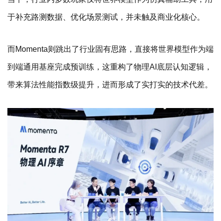
于补充路测数据、优化场景测试，并未触及商业化核心。
而Momenta则跳出了行业固有思路，直接将世界模型作为端
到端通用基座完成预训练，这重构了物理AI底层认知逻辑，
带来算法性能指数级提升，进而形成了实打实的技术代差。