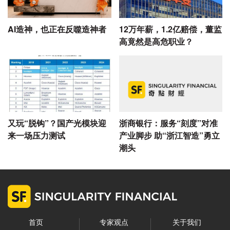
AI造神，也正在反噬造神者
12万年薪，1.2亿赔偿，董监
高竟然是高危职业？
又玩“脱钩”？国产光模块迎
浙商银行：服务“刻度”对准
来一场压力测试
产业脚步 助“浙江智造”勇立
潮头
首页
专家观点
关于我们