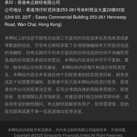
承印：香港奇点财经有限公司
公司地址：香港湾仔轩尼诗道253-261号依时商业大厦22楼03室
(Unit 03, 22/F；Easey Commercial Building 253-261 Hennessy
Road, Wan Chai, Hong Kong)
本网站上的信息可能包含由第三方提供的信息或来自其他来源或参
考数据的信息。尽管奇点财经采取了合理措施确保本方所提供信息
的准确性，但奇点财经不对本方提供的任何信息的任何不准确性而
造成的任何损失承担任何责任。本网站内容未经许可不可复制、重
印，散布或以任何形式修改。 本网站的内容概不构成任何投资意
见，本网站内容亦并非就任何个别投资者的特定投资目标、财务状
况及个别需要而编制。投资者不应只按本网站内容进行投资。投资
者在作出任何投资决定前，应充分考虑自身的风险承受能力、投资
目标、投资期限以及市场状况，并建议进行独立的研究和分析，或
咨询专业的财经顾问。奇点财经提醒所有用户，投资需谨慎，切勿
盲目跟风或基于单一信息源做出投资决策。
本网站的内容除另有说明外，均为奇点财经有限公司版权所有，不得转载。
Copyright @2025 Singularity FinancialLimited.All Right Reserved.