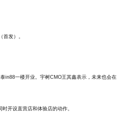
司（首发）。
in88一楼开业。宇树CMO王其鑫表示，未来也会在
同时开设直营店和体验店的动作。