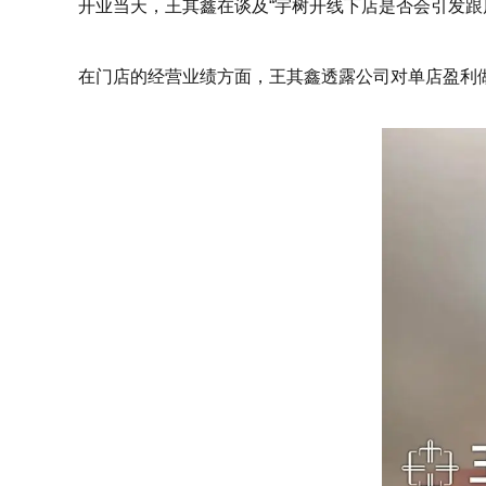
开业当天，王其鑫在谈及“宇树开线下店是否会引发跟
在门店的经营业绩方面，王其鑫透露公司对单店盈利做