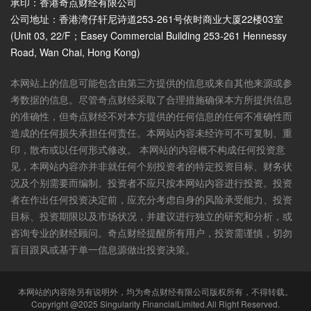
承印：香港奇点财经有限公司
公司地址：香港湾仔轩尼诗道253-261号依时商业大厦22楼03室
(Unit 03, 22/F；Easey Commercial Building 253-261 Hennessy
Road, Wan Chai, Hong Kong)
本网站上的信息可能包含由第三方提供的信息或来自其他来源或参
考数据的信息。尽管奇点财经采取了合理措施确保本方所提供信息
的准确性，但奇点财经不对本方提供的任何信息的任何不准确性而
造成的任何损失承担任何责任。本网站内容未经许可不可复制、重
印，散布或以任何形式修改。 本网站的内容概不构成任何投资意
见，本网站内容亦并非就任何个别投资者的特定投资目标、财务状
况及个别需要而编制。投资者不应只按本网站内容进行投资。投资
者在作出任何投资决定前，应充分考虑自身的风险承受能力、投资
目标、投资期限以及市场状况，并建议进行独立的研究和分析，或
咨询专业的财经顾问。奇点财经提醒所有用户，投资需谨慎，切勿
盲目跟风或基于单一信息源做出投资决策。
本网站的内容除另有说明外，均为奇点财经有限公司版权所有，不得转载。
Copyright @2025 Singularity FinancialLimited.All Right Reserved.