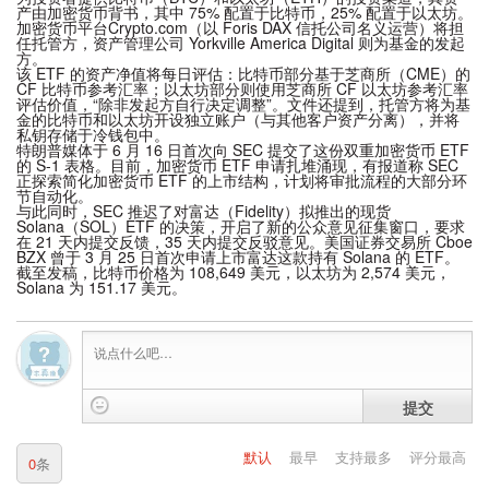
产由加密货币背书，其中 75% 配置于比特币，25% 配置于以太坊。
加密货币平台Crypto.com（以 Foris DAX 信托公司名义运营）将担
任托管方，资产管理公司 Yorkville America Digital 则为基金的发起
方。
该 ETF 的资产净值将每日评估：比特币部分基于芝商所（CME）的
CF 比特币参考汇率；以太坊部分则使用芝商所 CF 以太坊参考汇率
评估价值，“除非发起方自行决定调整”。文件还提到，托管方将为基
金的比特币和以太坊开设独立账户（与其他客户资产分离），并将
私钥存储于冷钱包中。
特朗普媒体于 6 月 16 日首次向 SEC 提交了这份双重加密货币 ETF
的 S-1 表格。目前，加密货币 ETF 申请扎堆涌现，有报道称 SEC
正探索简化加密货币 ETF 的上市结构，计划将审批流程的大部分环
节自动化。
与此同时，SEC 推迟了对富达（Fidelity）拟推出的现货
Solana（SOL）ETF 的决策，开启了新的公众意见征集窗口，要求
在 21 天内提交反馈，35 天内提交反驳意见。美国证券交易所 Cboe
BZX 曾于 3 月 25 日首次申请上市富达这款持有 Solana 的 ETF。
截至发稿，比特币价格为 108,649 美元，以太坊为 2,574 美元，
Solana 为 151.17 美元。
提交
默认
最早
支持最多
评分最高
0
条