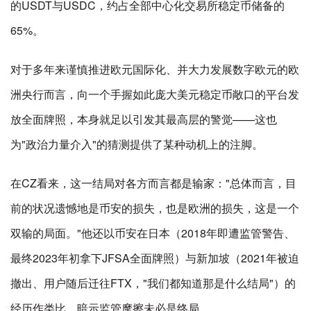
的USDT与USDC，约占全部中心化交易所稳定币储备的
65%。
对于多年来谨慎推进欧元国际化、并大力发展数字欧元的欧
洲央行而言，向一个手握如此庞大美元稳定币敞口的平台发
放全面牌照，本身就足以引发其最高层的警觉——这也
为"政治力量介入"的猜测提供了某种动机上的注脚。
在CZ看来，这一结局对各方而言都是输家："总体而言，目
前的状况遗憾地是币安的损失，也是欧洲的损失，这是一个
双输的局面。"他还以币安在日本（2018年即遭监管警告、
最终2023年初拿下JFSA全面牌照）与新加坡（2021年被迫
撤出、用户随后迁往FTX，"我们都知道那是什么结局"）的
经历作类比，暗示监管摩擦未必是终局。