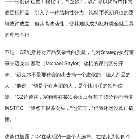
——它们被'过度工程化'了。"他指出，该产品以比特币作为
底层抵押品，引入了一种结构性张力：比特币长期升值的逻
辑或许成立，但其高波动性，使其难以成为杠杆类金融工具
的理想基础。
不过，CZ刻意将对产品复杂性的质疑，与对Strategy执行董
事长迈克尔·塞勒（Michael Saylor）动机的评判区分开
来。"迈克尔不是那种会跑出去搞一个虚假的、骗人产品的
人，"他说，"他是个有声望的人，是个比特币的铁杆信
徒。"CZ还透露，塞勒曾在某次会议后台花了15分钟向他讲
解STRC，"我点了很多次头，"他笑言，"但我还是没真正搞
懂。"
访谈也披露了CZ在狱后的一些个人选择。在结束为期四个