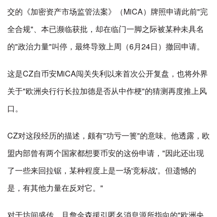
交的《加密资产市场监管法案》（MiCA）牌照申请此前"完
全合规"、本已濒临获批，却在临门一脚之际被某种未具名
的"政治力量"叫停，最终导致上周（6月24日）撤回申请。
这是CZ自币安MiCA闯关失利以来首次公开复盘，也将外界
关于"欧洲央行行长拉加德是否从中作梗"的猜测再度推上风
口。
CZ对这段经历的描述，颇有"功亏一篑"的意味。他透露，欧
盟内部曾有两个国家都想要币安的这份申请，"因此还出现
了一些来回拉锯，某种程度上是一场'竞标战'。但遗憾的
是，有其他力量在反对它。"
对于坊间盛传、且詹金森援引匿名消息源所指向的"欧洲央