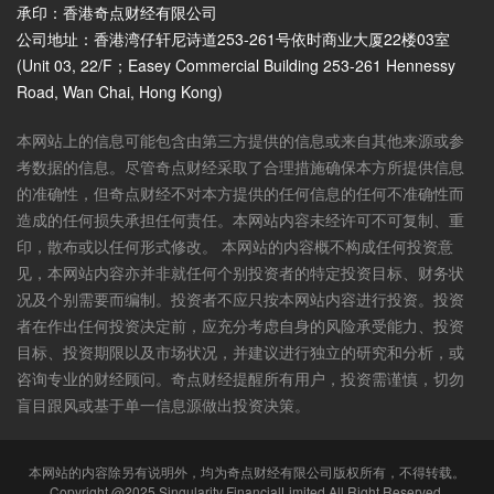
承印：香港奇点财经有限公司
公司地址：香港湾仔轩尼诗道253-261号依时商业大厦22楼03室
(Unit 03, 22/F；Easey Commercial Building 253-261 Hennessy
Road, Wan Chai, Hong Kong)
本网站上的信息可能包含由第三方提供的信息或来自其他来源或参
考数据的信息。尽管奇点财经采取了合理措施确保本方所提供信息
的准确性，但奇点财经不对本方提供的任何信息的任何不准确性而
造成的任何损失承担任何责任。本网站内容未经许可不可复制、重
印，散布或以任何形式修改。 本网站的内容概不构成任何投资意
见，本网站内容亦并非就任何个别投资者的特定投资目标、财务状
况及个别需要而编制。投资者不应只按本网站内容进行投资。投资
者在作出任何投资决定前，应充分考虑自身的风险承受能力、投资
目标、投资期限以及市场状况，并建议进行独立的研究和分析，或
咨询专业的财经顾问。奇点财经提醒所有用户，投资需谨慎，切勿
盲目跟风或基于单一信息源做出投资决策。
本网站的内容除另有说明外，均为奇点财经有限公司版权所有，不得转载。
Copyright @2025 Singularity FinancialLimited.All Right Reserved.